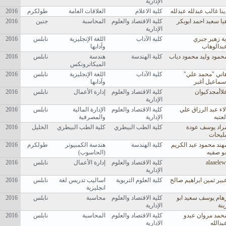
الإدارية
ينا غالب عبدلله عبدلله
كلية الاعلام
العلاقات العامة
طولكرم
2016
يا سعيد احمد ابوبكر
كلية الاقتصاد والعلوم
المحاسبة
جنين
2016
الإدارية
ية زهير جبري
كلية الآداب
اللغة الإنجليزية
نابلس
2016
بدالوهاب
وآدابها
حمود وليد محمود دياب
كلية الهندسة
هندسة
نابلس
2016
الميكاترونكس
اني "محمد علي"
كلية الآداب
اللغة الإنجليزية
نابلس
2016
سماعيل أغبر
وآدابها
لاأمجدكيوان
كلية الاقتصاد والعلوم
إدارة الأعمال
نابلس
2016
الإدارية
لاء عبد الرزاق علي
كلية الاقتصاد والعلوم
الإدارة المالية
نابلس
2016
لعتبه
الإدارية
والمصرفية
راد يوسف عودة
كلية الطب البيطري
كلية الطب البيطري
الخليل
2016
ليحات
هند محمود عبد الكريم
كلية الهندسة
هندسة الكمبيوتر
طولكرم
2016
بو صفيه
(الحاسوب)
alaaelew
كلية الاقتصاد والعلوم
إدارة الأعمال
نابلس
2016
الإدارية
بير ثمين ابراهيم صالح
كلية العلوم التربوية
اساليب تدريس لغة
نابلس
2016
انجليزية
هام يوسف سعيد ابو
كلية الاقتصاد والعلوم
محاسبة
نابلس
2016
ينة
الإدارية
حمد مروان عبدو
كلية الاقتصاد والعلوم
المحاسبة
نابلس
2016
بدالله
الإدارية