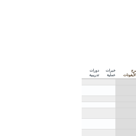
رج
خبرات
دورات
عملية
تدريبية