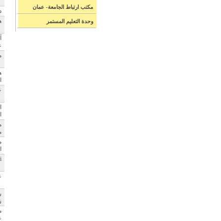
مكتب ارتباط الجامعة- عمان
د
ه
وحدة التعليم المستمر
آ
ع
م
ه
ا
ع
ا
ا
م
م
م
ا
i
ع
ر
ز
م
ع