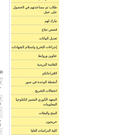
طلاب تم مساعدتهم في الحصول
على عمل
نبارك لهم
قصص نجاح
تعديل البيانات
إجراءات التخرج واستلام الشهادات
عناوين وروابط
القائمة البريدية
ال
لاقتراحاتكم
ر
أنشطة الوحدة في صور
ج
احتفالات التخريج
خ
المعهد الكوري المتميز لتكنلوجيا
ا
المعلومات
ع
المنح والبعثات
ج
خريجون
ا
كلية الدراسات العليا
ع