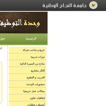
[Skip Header and Navigation]
[Jump to Main Content]
الرئيسية
حول 
ال
خريج و صاحب شركة
دورات تدريبية
نماذج من السيرة الذاتية
أفكار مشاريع
التدريب و التطوع
منشورات الوحدة
مجالات عمل خريجينا
إتفاقيات تعاون
أنشطة و فعاليات