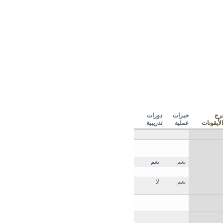
رج
خبرات
دورات
عملية
تدريبية
نعم
نعم
نعم
لا