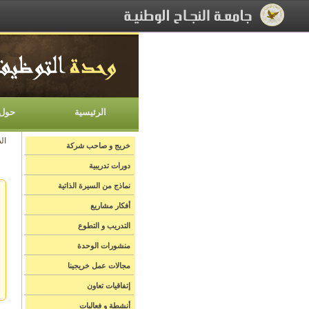
[Skip Header and Navigation]
[Jump to Main Content]
الرئيسية
حول 
ال
خريج و صاحب شركة
دورات تدريبية
نماذج من السيرة الذاتية
أفكار مشاريع
التدريب و التطوع
منشورات الوحدة
مجالات عمل خريجينا
إتفاقيات تعاون
أنشطة و فعاليات