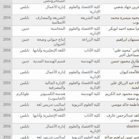
الميكاترونكس
رين جهاد شعبي
كلية الاقتصاد والعلوم
إدارة الأعمال
نابلس
2016
الإدارية
حمد ميسرة محمد
كلية الشريعة
الشريعة والمصارف
نابلس
2016
يوب
الاسلامية
يا سعيد احمد ابوبكر
كلية الاقتصاد والعلوم
المحاسبة
جنين
2016
الإدارية
سمهان ابراهيم
كلية الزراعة
إنتاج حيواني وصحة
جنين
2016
الحيوان
اني "محمد علي"
كلية الآداب
اللغة الإنجليزية وآدابها
نابلس
2016
سماعيل أغبر
ارق محمود حسن
كلية الهندسة
قسم الهندسة المدنية
جنين
2016
مار
لاأمجدكيوان
كلية الاقتصاد والعلوم
إدارة الأعمال
نابلس
2016
الإدارية
لاء عبد الرزاق علي
كلية الاقتصاد والعلوم
الإدارة المالية
نابلس
2016
لعتبه
الإدارية
والمصرفية
هند محمود عبد الكريم
كلية الهندسة
هندسة الكمبيوتر
طولكرم
2016
بو صفيه
(الحاسوب)
اطمة خالد موسي
كلية العلوم التربوية
اساليب تدريس لغة
نابلس
2016
انجليزية
اهد عبدالرحمن عارف
كلية الآداب
اللغة الإنجليزية وآدابها
نابلس
2016
فدي
alaaelew
كلية الاقتصاد والعلوم
إدارة الأعمال
نابلس
2016
الإدارية
بير ثمين ابراهيم صالح
كلية العلوم التربوية
اساليب تدريس لغة
نابلس
2016