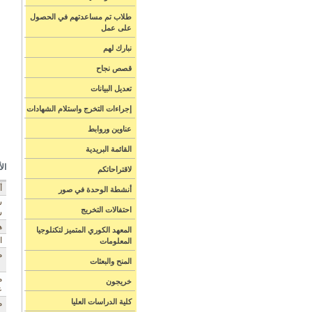
طلاب تم مساعدتهم في الحصول
على عمل
نبارك لهم
قصص نجاح
تعديل البيانات
إجراءات التخرج واستلام الشهادات
عناوين وروابط
القائمة البريدية
ال
لاقتراحاتكم
أ
أنشطة الوحدة في صور
س
احتفالات التخريج
س
ه
المعهد الكوري المتميز لتكنلوجيا
ا
المعلومات
م
المنح والبعثات
م
خريجون
ع
كلية الدراسات العليا
م