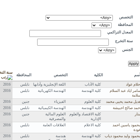
التخصص
المحافظة
المعدل التراكمي
سنة التخرج
الجنس
سنة التخ
أسم
الكلية
التخصص
المحافظة
حلام عواد
كلية الآداب
اللغة الإنجليزية وآدابها
نابلس
2016
امر اياد عبد السلام
كلية الهندسة
الهندسة الكهربائية
نابلس
2016
لامة
ديل محمد يحيى محمد
كلية العلوم
الفيزياء
جنين
2016
حمد صالح احبيشة
كلية الهندسة
الهندسة الكيميائية
نابلس
2016
نار
كلية الاقتصاد والعلوم
العلوم المالية
جنين
2016
الإدارية
والمصرفية
حمود ياسين احمد
كلية الاعلام
العلاقات العامة
نابلس
2016
ودة
حمود وليد محمود دياب
كلية الهندسة
هندسة
نابلس
2016