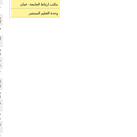
مكتب ارتباط الجامعة- عمان
ع
وحدة التعليم المستمر
م
أ
ه
أ
ه
ا
ط
س
ع
ا
ا
م
ا
ف
ن
ص
i
ع