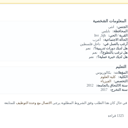
المعلومات الشخصية
الجنس:
انثى
المحافظة:
نابلس
القرية / الحي:
ltvr .,hjh
الحالة الاجتماعية:
أعزب
أرغب بالعمل في:
داخل فلسطين
هل لديك دورات تدريبية؟:
نعم
هل ترغب بالتطوع؟:
نعم
هل لديك خبرة عملية؟:
نعم
التعليم
المؤهلات:
بكالوريوس
الكلية:
كلية العلوم
التخصص:
الفيزياء
سنة الالتحاق بالجامعة:
2012
سنة التخرج:
2017
في حال كان هذا الطلب وفق الشروط المطلوبة يرجى
الاتصال مع وحدة التوظيف
للمتابعة
1325 قراءة