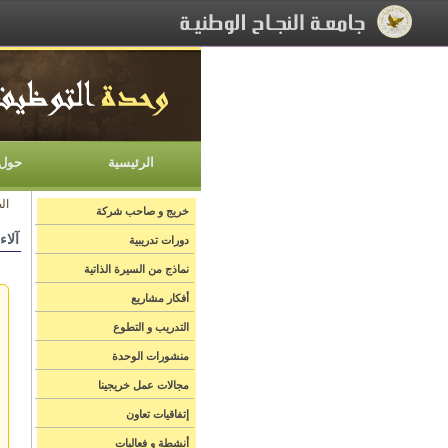
[Skip Header and Navigation]
[Jump to Main Content]
الرئيسية
حول 
ال
خريج و صاحب شركة
آلاء
دورات تدريبية
نماذج من السيرة الذاتية
أفكار مشاريع
التدريب و التطوع
منشورات الوحدة
مجالات عمل خريجينا
إتفاقيات تعاون
أنشطة و فعاليات