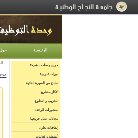
[Skip Header and Navigation]
[Jump to Main Content]
الرئيسية
حول 
ال
خريج و صاحب شركة
ريم
دورات تدريبية
نماذج من السيرة الذاتية
أفكار مشاريع
التدريب و التطوع
منشورات الوحدة
مجالات عمل خريجينا
إتفاقيات تعاون
أنشطة و فعاليات