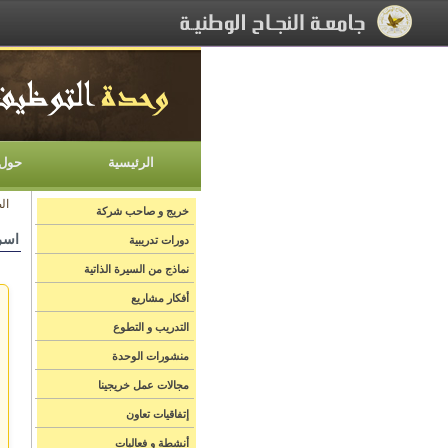
[Skip Header and Navigation]
[Jump to Main Content]
الرئيسية
حول 
ال
خريج و صاحب شركة
اسر
دورات تدريبية
نماذج من السيرة الذاتية
أفكار مشاريع
التدريب و التطوع
منشورات الوحدة
مجالات عمل خريجينا
إتفاقيات تعاون
أنشطة و فعاليات