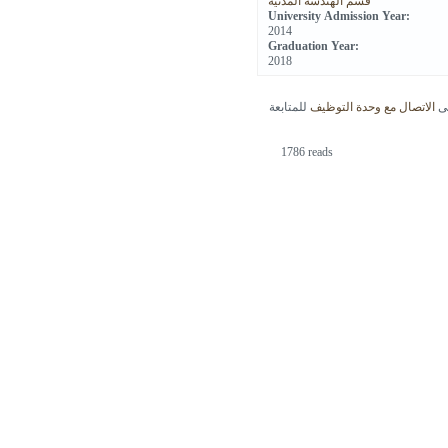
قسم الهندسة المدنية
University Admission Year:
2014
Graduation Year:
2018
جى
الاتصال مع وحدة التوظيف
للمتابعة
1786 reads
[Jump to Top]
[Jump to Main Content]