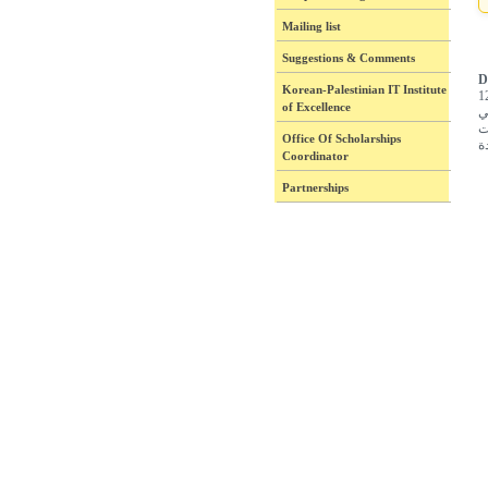
Mailing list
Suggestions & Comments
D
Korean-Palestinian IT Institute
1
of Excellence
ي
ت
Office Of Scholarships
Coordinator
Partnerships