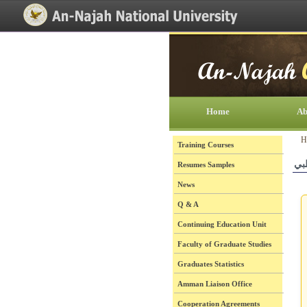
[Skip Header and Navigation]
[Jump to Main Content]
Home
Ab
H
Training Courses
ظبي
Resumes Samples
News
Q & A
Continuing Education Unit
Faculty of Graduate Studies
Graduates Statistics
Amman Liaison Office
Cooperation Agreements