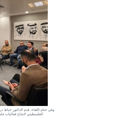
وفي ختام اللقاء، قدم الدكتور خياط درعاً
الفلسطيني لانجاح فعاليات جامعة النجاح الوطنية في مختلف المدن الاماراتية خلال زيارة وفد الجامعة للامارات العربية المتحدة.