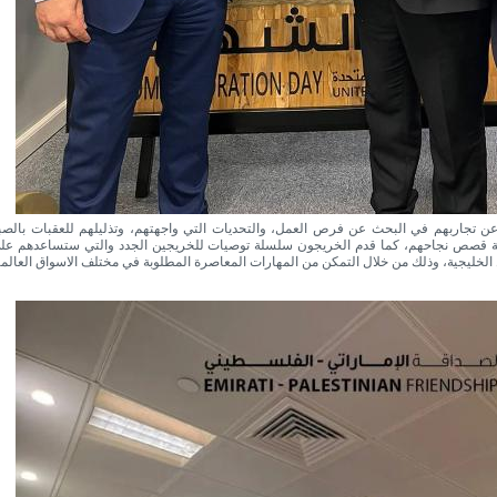
عن تجاربهم في البحث عن فرص العمل، والتحديات التي واجهتهم، وتذليلهم للعقبات بالصب
اعة قصص نجاحهم، كما قدم الخريجون سلسلة توصيات للخريجين الجدد والتي ستساعدهم عل